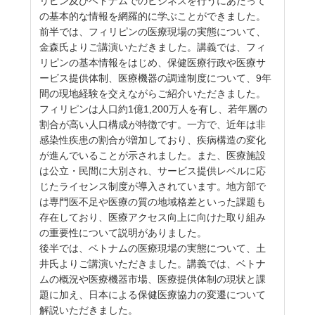
リピン及びベトナムでのビジネスを行うにあたって
の基本的な情報を網羅的に学ぶことができました。
前半では、フィリピンの医療現場の実態について、
金森氏よりご講演いただきました。講義では、フィ
リピンの基本情報をはじめ、保健医療行政や医療サ
ービス提供体制、医療機器の調達制度について、
9
年
間の現地経験を交えながらご紹介いただきました。
フィリピンは人口約
1
億
1,200
万人を有し、若年層の
割合が高い人口構成が特徴です。一方で、近年は非
感染性疾患の割合が増加しており、疾病構造の変化
が進んでいることが示されました。また、医療施設
は公立・民間に大別され、サービス提供レベルに応
じたライセンス制度が導入されています。地方部で
は専門医不足や医療の質の地域格差といった課題も
存在しており、医療アクセス向上に向けた取り組み
の重要性について説明がありました。
後半では、ベトナムの医療現場の実態について、土
井氏よりご講演いただきました。講義では、ベトナ
ムの概況や医療機器市場、医療提供体制の現状と課
題に加え、日本による保健医療協力の変遷について
解説いただきました。