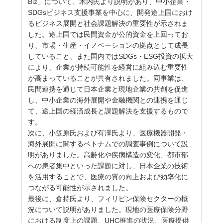
Biz」について、木内氏より説明があり、中小企業・
SDGsビジネス支援事業を中心に、開発途上国におけ
るビジネス展開と社会課題解決の重要性が示されま
した。途上国では民間資金が公的資金を上回ってお
り、市場・生産・イノベーションの拠点として成長
していること、また国内ではSDGs・ESG投資の拡大
により、企業が持続可能性を経営に組み込む重要性
が高まっていることが共有されました。同事業は、
民間連携を通じて日本企業と現地企業の共創を促進
し、中小企業の海外展開や金融機関との連携を通じ
て、途上国の経済成長と課題解決を支援するもので
す。
次に、小笠原氏および有澤氏より、医療機器開発・
海外展開に関するベトナムでの調査事例について説
明がありました。高齢化や疾病構造の変化、都市部
への患者集中といった課題に対し、日本企業の技術
を活用することで、医療の質の向上および効率化に
つながる可能性が示されました。
最後に、倉持氏より、フィリピン保険セクターの概
況について説明がありました。現地の医療保険分野
における制度上の課題、UHC推進の状況、医療提供