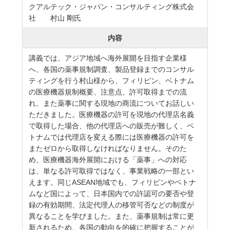
クアルテック・ジャパン・コンサルティング株式会
社 村山 剛氏
内容
講義では、アジア地域へ海外展開を目指す企業様
へ、各国の薬事規制調査、製品登録までのコンサル
ティングを行う村山様から、フィリピン、ベトナム
の医療機器規制概要、注意点、許可取得までの流
れ、また薬事に関する現地の商流についてお話しい
ただきました。医療機器の許可を現地の代理店名義
で取得した場合、他の代理店への販売が難しく、ベ
トナムでは代理店を変える際には医療機器の許可を
またゼロから取得しなければなりません。そのた
め、医療機器海外展開における「薬事」への対応
は、単なる許可取得ではなく、事業戦略の一部とい
えます。同じASEAN地域でも、フィリピンやベトナ
ムなど国によって、日本国内での許認可の要否や登
録の有効期間、法定代理人の移管可否などの制度が
異なることを学びました。また、薬事規制は常に更
新されるため、各国の動向を的確に把握することが