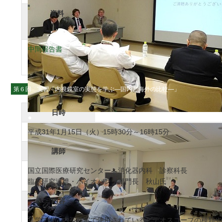
資料
中間報告書
第６回 実習「内視鏡室の実態を学ぶ―国内と海外の比較―」
日時
●
平成31年1月15日（火）15時30分～16時15分
講師
国立国際医療研究センター 消化器内科 診察科長
臨床研究連携・バイオバンク部門長 秋山氏
内容
見学では、内視鏡室で使用されているビデオスコープの種類