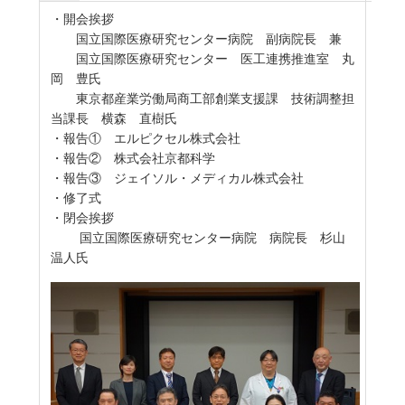
・開会挨拶
国立国際医療研究センター病院 副病院長 兼
国立国際医療研究センター 医工連携推進室 丸
岡 豊氏
東京都産業労働局商工部創業支援課 技術調整担
当課長 横森 直樹氏
・報告① エルピクセル株式会社
・報告② 株式会社京都科学
・報告③ ジェイソル・メディカル株式会社
・修了式
・閉会挨拶
国立国際医療研究センター病院 病院長 杉山
温人氏