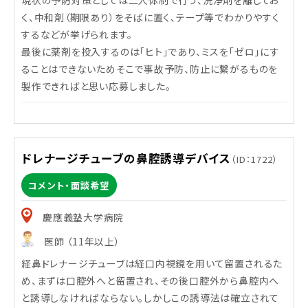
現状の予防対策としては二人体制で行う、洗浄剤を離してお
く、中和剤（期限あり）をそばに置く、テープ等でわかりやすく
するなどが挙げられます。
最後に薬剤を投入するのは「ヒト」であり、ミスを「ゼロ」にす
ることはできないためそこで事故予防、防止に繋がるものを
製作できればと思い応募しました。
ドレナージチューブの鼻腔誘導デバイス
（ID：1722）
コメント・面談希望
慶應義塾大学病院
医師 （11年以上）
経鼻ドレナージチューブは経口内視鏡を用いて留置されるた
め、まずは口腔外へと留置され、その後口腔外から鼻腔内へ
と誘導しなければならない。しかしこの誘導法は確立されて