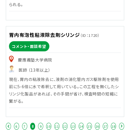
られる。
胃内有泡性粘液除去剤シリンジ
（ID：1720）
コメント・面談希望
慶應義塾大学病院
医師 （13年以上）
現在、胃内の粘液除去に、液剤の消化管内ガス駆除剤を使用
前に5-6倍に水で希釈して用いている。この工程を無くしたシ
リンジ化製品があれば、その手間が省け、検査時間の短縮に
繋がる。
6
7
8
9
10
11
12
13
14
15
16
17
18