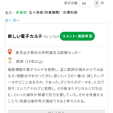
表示件数
件
新着順
五十音順（所属機関）
診療科順
表示 ：
前へ
次へ
新しい電子カルテ
コメント・面談希望
（ID：1733）
東京女子医科大学附属足立医療センター
医師 （19年以上）
複数種類の電子カルテを使用し、主に医師の視点からではあ
るが、問題点がわかってきた。使いにくさの一番は、探したいデ
ータがどこにあるのか、であった。デジタルのデータを、人力で
探す、というアナログに変換し、その後またデジタルに打ち込
む、といった操作が煩雑で労力を要していた。それを改善する
ことで、快適な操作性が達成できると考えられる。