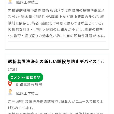
臨床工学技士
内視鏡的粘膜下層剥離術（ESD）では剥離層の把握や電気メ
ス出力・送水量・視認性・粘膜挙上など術中要素の多くが、経
験則に依存し、術者・施設間で判断にばらつきが生じている。
客観的な計測・可視化・記録の仕組みが不足し、主義の標準
化、教育と振り返りの効率化、術中共有の即時性課題がある。
透析装置洗浄剤の新しい誤投与防止デバイス
（ID：
1723）
コメント・面談希望
釧路三慈会病院
臨床工学技士
昨今、透析装置洗浄剤の誤投与、誤混入がニュースで取り上
げられています。