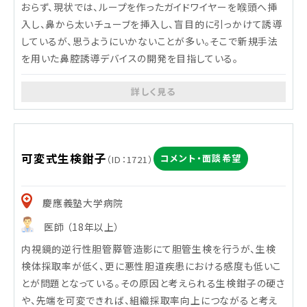
おらず、現状では、ループを作ったガイドワイヤーを喉頭へ挿
入し、鼻から太いチューブを挿入し、盲目的に引っかけて誘導
しているが、思うようにいかないことが多い。そこで新規手法
を用いた鼻腔誘導デバイスの開発を目指している。
詳しく見る
デバイスが使われる疾患等の名称・概要
胆管炎，膵炎，胆管癌，早期膵癌などで主に使用
デバイスが使われる検査・手術・処置等
可変式生検鉗子
コメント・面談希望
（ID：1721）
内視鏡的経鼻胆管ドレナージおよび内視鏡的経鼻膵管ドレナージ
年間件数
慶應義塾大学病院
[全国] 16,500件
医師 （18年以上）
内視鏡的逆行性胆管膵管造影にて胆管生検を行うが、生検
検体採取率が低く、更に悪性胆道疾患における感度も低いこ
とが問題となっている。その原因と考えられる生検鉗子の硬さ
や、先端を可変できれば、組織採取率向上につながると考え