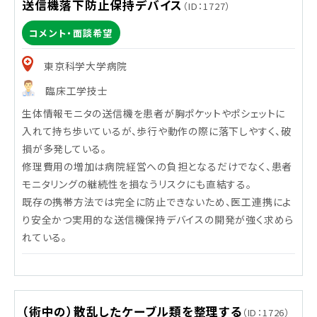
年間患者数
送信機落下防止保持デバイス
（ID：1727）
[自院] 20人
コメント・面談希望
東京科学大学病院
臨床工学技士
生体情報モニタの送信機を患者が胸ポケットやポシェットに
入れて持ち歩いているが、歩行や動作の際に落下しやすく、破
損が多発している。
修理費用の増加は病院経営への負担となるだけでなく、患者
モニタリングの継続性を損なうリスクにも直結する。
既存の携帯方法では完全に防止できないため、医工連携によ
り安全かつ実用的な送信機保持デバイスの開発が強く求めら
れている。
（術中の）散乱したケーブル類を整理する
（ID：1726）