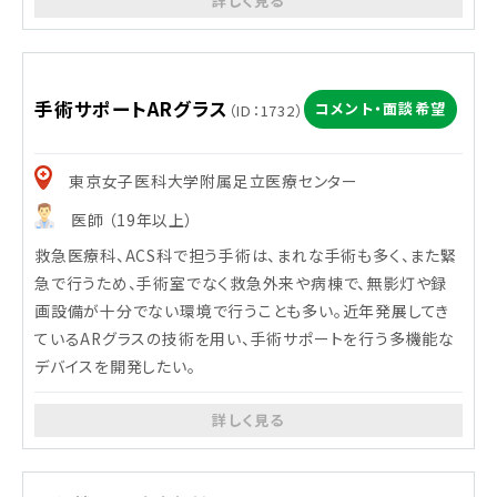
詳しく見る
デバイスが使われる疾患等の名称・概要
全ての患者で利用できるが、重症で参照する項目が多くなるほど
価値が上がる
手術サポートARグラス
コメント・面談希望
（ID：1732）
東京女子医科大学附属足立医療センター
医師 （19年以上）
救急医療科、ACS科で担う手術は、まれな手術も多く、また緊
急で行うため、手術室でなく救急外来や病棟で、無影灯や録
画設備が十分でない環境で行うことも多い。近年発展してき
ているARグラスの技術を用い、手術サポートを行う多機能な
デバイスを開発したい。
詳しく見る
デバイスが使われる疾患等の名称・概要
救急外来での手術をはじめ、すべての手術に応用可能と思う