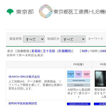
都道府県
地域区分
キーワード
表示
[ 画像数順 |
新着順
|
五十音順（所属機関)
] [
50件
| 100件 |
20
8 件中 1 件〜 8 件目を表示
PR画像1
PR
SEARCH SPACE株式会社
人工知能(AI)、データ解析、因果推論、ソ
フトウェア開発を通じて、普遍的な医療の
実現を目指します。
AI研究から製品開
臀部骨折
発まで一貫サポー
定するア
ト
ム
材料科学技術振興財団