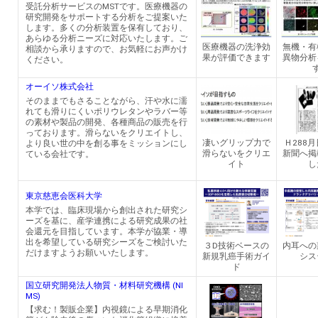
受託分析サービスのMSTです。医療機器の
研究開発をサポートする分析をご提案いた
します。多くの分析装置を保有しており、
あらゆる分析ニーズに対応いたします。ご
医療機器の洗浄効
無機・有
相談から承りますので、お気軽にお声かけ
果が評価できます
異物分析
ください。
オーイソ株式会社
そのままでもさることながら、汗や水に濡
れても滑りにくいポリウレタンやラバー等
の素材や製品の開発、各種商品の販売を行
っております。滑らないをクリエイトし、
凄いグリップ力で
Ｈ288
より良い世の中を創る事をミッションにし
滑らないをクリエ
新聞へ掲
ている会社です。
イト
し
東京慈恵会医科大学
本学では、臨床現場から創出された研究シ
ーズを基に、産学連携による研究成果の社
会還元を目指しています。本学が協業・導
出を希望している研究シーズをご検討いた
３D技術ベースの
内耳への
だけますようお願いいたします。
新規乳癌手術ガイ
シス
ド
国立研究開発法人物質・材料研究機構 (NI
MS)
【求む！製販企業】内視鏡による早期消化