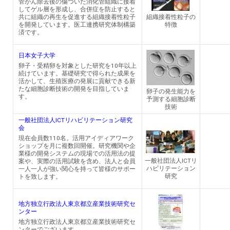
管がん除去後の傷ついた消化管組織に接着
してゲル層を形成し、合併症を防止すると
共に組織の再生を促進する組織接着性粒子
組織接着性粒子の
を開発しています。医工連携研究体制構築
特徴
済です。
日本女子大学
卵子・受精卵を対象とした研究を10年以上
続けています。基礎研究で得られた成果を
活かして、生殖医療の発展に貢献できる新
たな細胞診断技術の開発を目指していま
卵子の発生能力を
す。
予測する細胞診断
技術
一般社団法人ICTリハビリテーション研究
会
現在会員数110名。活用アイディアワーク
ショップを月に複数回開催。研究機関や企
業様の開発システムの現場での活用法の提
一般社団法人ICTリ
案や、実際の活用試験を含め、法人と会員
ハビリテーション
一人一人が強い関心を持って皆様のサポー
研究
トを致します。
地方独立行政法人東京都立産業技術研究セ
ンター
地方独立行政法人東京都立産業技術研究セ
ンターでございます。