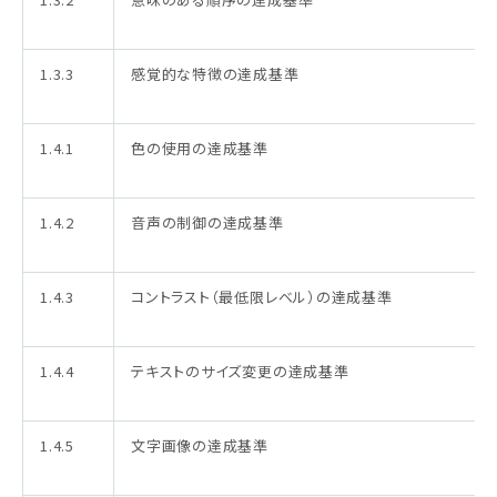
1.3.3
感覚的な特徴の達成基準
1.4.1
色の使用の達成基準
1.4.2
音声の制御の達成基準
1.4.3
コントラスト（最低限レベル）の達成基準
1.4.4
テキストのサイズ変更の達成基準
1.4.5
文字画像の達成基準