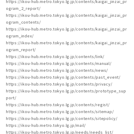
https://ikou-hub.metro.tokyo.lg.jp/contents/kaigai_jinzai_pr
ogram_2_report/
https://ikou-hub.metro.tokyo.lg.jp/contents/kaigai_jinzai_pr
ogram_contents/
https://ikou-hub.metro.tokyo.lg.jp/contents/kaigai_jinzai_pr
ogram_index/
https://ikou-hub.metro.tokyo.lg.jp/contents/kaigai_jinzai_pr
ogram_report/
https://ikou-hub.metro.tokyo.lg.jp/contents/link/
https://ikou-hub.metro.tokyo.lg.jp/contents/manual/
https://ikou-hub.metro.tokyo.lg.jp/contents/news/
https://ikou-hub.metro.tokyo.lg.jp/contents/past_event/
https://ikou-hub.metro.tokyo.lg.jp/contents/privacy/
https://ikou-hub.metro.tokyo.lg.jp/contents/prototype_sup
port/
https://ikou-hub.metro.tokyo.lg.jp/contents/regist/
https://ikou-hub.metro.tokyo.lg.jp/contents/sitemap/
https://ikou-hub.metro.tokyo.lg.jp/contents/sitepolicy/
https://ikou-hub.metro.tokyo.lg.jp/mail/
https://ikou-hub.metro.tokyo.lg.jp/needs/needs_list/