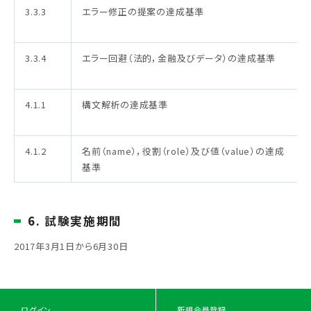
3.3.3
エラー修正の提案の達成基準
3.3.4
エラー回避（法的，金融及びデータ）の達成基準
4.1.1
構文解析の達成基準
4.1.2
名前（name），役割（role）及び値（value）の達成
基準
6. 試験実施期間
2017年3月1日から6月30日
ログイン
新規会員登録