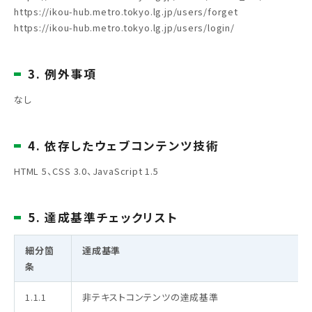
https://ikou-hub.metro.tokyo.lg.jp/users/forget
https://ikou-hub.metro.tokyo.lg.jp/users/login/
3. 例外事項
なし
4. 依存したウェブコンテンツ技術
HTML 5、CSS 3.0、JavaScript 1.5
5. 達成基準チェックリスト
細分箇
達成基準
条
1.1.1
非テキストコンテンツの達成基準