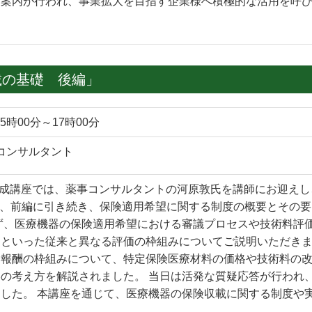
て案内が行われ、事業拡大を目指す企業様へ積極的な活用を呼
載の基礎 後編」
5時00分～17時00分
コンサルタント
育成講座では、薬事コンサルタントの河原敦氏を講師にお迎え
マに、前編に引き続き、保険適用希望に関する制度の概要とその
ず、医療機器の保険適用希望における審議プロセスや技術料評
といった従来と異なる評価の枠組みについてご説明いただきま
療報酬の枠組みについて、特定保険医療材料の価格や技術料の
の考え方を解説されました。 当日は活発な質疑応答が行われ
した。 本講座を通じて、医療機器の保険収載に関する制度や