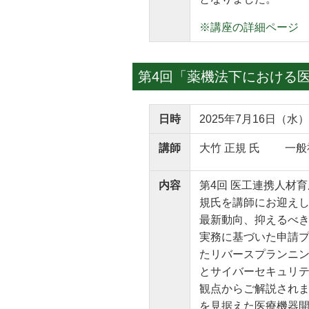
※講座の詳細ページ
第4回「薬機法下における
日時
2025年7月16日（水）
講師
大竹 正規 氏 一般
内容
第4回 医工連携人材
規氏を講師にお迎え
最新動向、抑えるべ
実務に基づいた申請
たリバースプランニ
とサイバーセキュリテ
観点からご解説され
を見据えた医療機器開