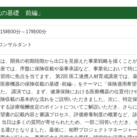
載の基礎 前編」
15時00分～17時00分
コンサルタント
は、開発の初期段階から出口を見据えた事業戦略を描くことが
講座では、序盤に保険収載や薬事承認など、事業化において特
習得に焦点を当てます。 第2回 医工連携人材育成講座では、
医療機器の保険収載の基礎 -前編-」をテーマに「保険適用希
た。 講演では、まず、健康保険における医療機器の位置付け
保険収載の基本的な流れをご説明いただきました。次に、特定
関する診療報酬改定のポイントについてご解説いただき、さら
希望書の記載内容と審議プロセス、評価療養制度の概要など、
 当日は多くの質問が寄せられたため、一部ご回答いただき、
する運びとなりました。最後に、柏野プロジェクトマネージャ