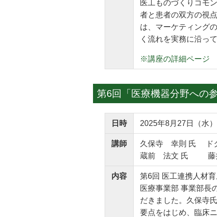
医工ものづくりコモ
者と患者の双方の視
は、マーケティング
く流れを実務に沿っ
※講座の詳細ページ
第6回「医療機器分野への
日時
2025年8月27日（水）
講師
久保寺 幸則 氏 ド
蔵前 法文 氏 藤
内容
第6回 医工連携人材
医療事業部 事業部長
だきました。久保寺
要点をはじめ、臨床