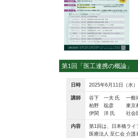
第1回「医工連携の概論」
日時
2025年6月11日（水）
講師
谷下 一夫 氏 一般
柏野 聡彦 東京都
伊関 洋 氏 社会医
内容
第1回は、日本橋ライ
医療法人 至仁会 介