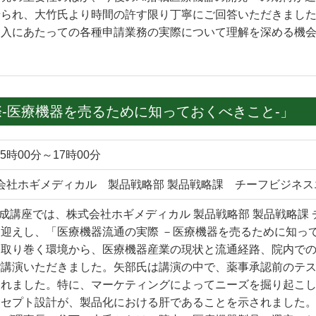
せられ、大竹氏より時間の許す限り丁寧にご回答いただきまし
参入にあたっての各種申請業務の実際について理解を深める機
-医療機器を売るために知っておくべきこと-」
5時00分～17時00分
会社ホギメディカル 製品戦略部 製品戦略課 チーフビジネス
育成講座では、株式会社ホギメディカル 製品戦略部 製品戦略課
迎えし、「医療機器流通の実際 －医療機器を売るために知っ
を取り巻く環境から、医療機器産業の現状と流通経路、院内で
ご講演いただきました。矢部氏は講演の中で、薬事承認前のテ
されました。特に、マーケティングによってニーズを掘り起こ
ンセプト設計が、製品化における肝であることを示されました