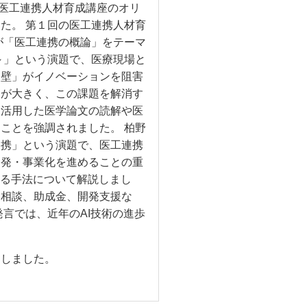
度医工連携人材育成講座のオリ
た。 第１回の医工連携人材育
が「医工連携の概論」をテーマ
～」という演題で、医療現場と
的壁」がイノベーションを阻害
ろが大きく、この課題を解消す
を活用した医学論文の読解や医
ことを強調されました。 柏野
連携」という演題で、医工連携
開発・事業化を進めることの重
する手法について解説しまし
家相談、助成金、開発支援な
言では、近年のAI技術の進歩
了しました。