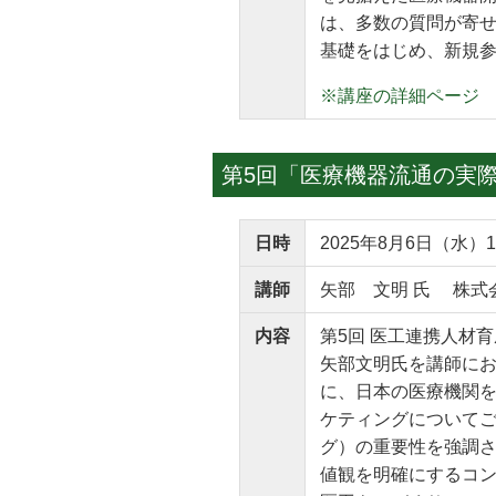
は、多数の質問が寄
基礎をはじめ、新規
※講座の詳細ページ
第5回「医療機器流通の実際
日時
2025年8月6日（水）1
講師
矢部 文明 氏 株式
内容
第5回 医工連携人材
矢部文明氏を講師にお
に、日本の医療機関
ケティングについて
グ）の重要性を強調
値観を明確にするコ