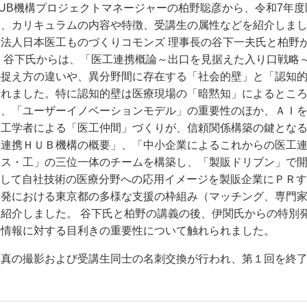
UB機構プロジェクトマネージャーの柏野聡彦から、令和7年
、カリキュラムの内容や特徴、受講生の属性などを紹介しまし
法人日本医工ものづくりコモンズ 理事長の谷下一夫氏と柏野
 谷下氏からは、「医工連携概論～出口を見据えた入り口戦略
の捉え方の違いや、異分野間に存在する「社会的壁」と「認知
されました。特に認知的壁は医療現場の「暗黙知」によるとこ
て、「ユーザーイノベーションモデル」の重要性のほか、ＡＩ
工学者による「医工仲間」づくりが、信頼関係構築の鍵となる
工連携ＨＵＢ機構の概要」、「中小企業によるこれからの医工
ネス・工」の三位一体のチームを構築し、「製販ドリブン」で
用して自社技術の医療分野への応用イメージを製販企業にＰＲ
開発における東京都の多様な支援の枠組み（マッチング、専門
紹介しました。 谷下氏と柏野の講義の後、伊関氏からの特別発
る情報に対する目利きの重要性について触れられました。
写真の撮影および受講生同士の名刺交換が行われ、第１回を終