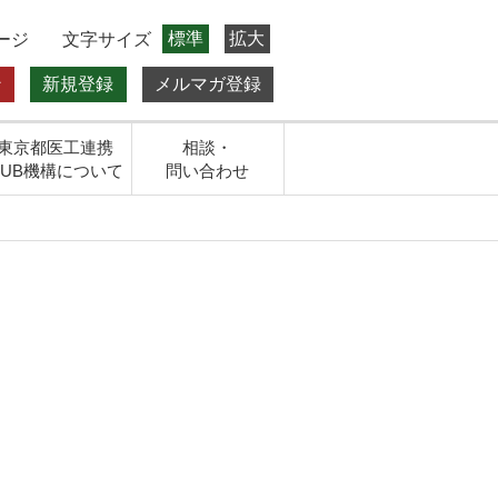
標準
拡大
ージ
文字サイズ
ン
新規登録
メルマガ登録
東京都医工連携
相談・
HUB機構について
問い合わせ