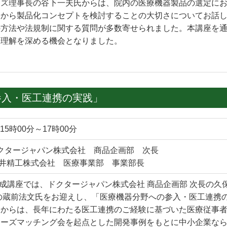
ンズ理事長の谷下一夫氏からは、院内の医療機器製品の選定に
点から製品化コンセプトを検討することの大切さについてお話
の方法や法規制に関する質問が多数寄せられました。本講座を
て理解を深める機会となりました。
参入・医工連携の実践」
15時00分～17時00分
クタージャパン株式会社 商品企画部 次長
井精工株式会社 医療事業部 事業部長
育成講座では、ドクタージャパン株式会社 商品企画部 次長の
の蔵前法文氏をお迎えし、「医療機器分野への参入・医工連携
氏からは、長年にわたる医工連携のご経験に基づいた医療従事
ニーズマッチング会を起点とした開発事例をもとに中小企業な