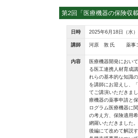
第2回「医療機器の保険収
日時
2025年6月18日（水）
講師
河原 敦 氏 薬事
内容
医療機器開発において
る医工連携人材育成
れらの基本的な知識の
を講師にお迎えし、「
てご講演いただきまし
療機器の薬事申請と
ログラム医療機器に
の考え方、保険適用
網羅いただきました。
後編にて改めて解説