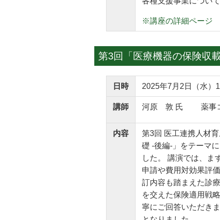
各種支援事業につい
※講座の詳細ページ
第3回「医療機器の保険収
日時
2025年7月2日（水）1
講師
河原 敦 氏 薬事
内容
第3回 医工連携人材
礎 -後編-」をテー
した。 講演では、ま
申請や費用対効果評価
訂内容も踏まえた診
を交えた保険適用戦略
寧にご回答いただきま
となりました。