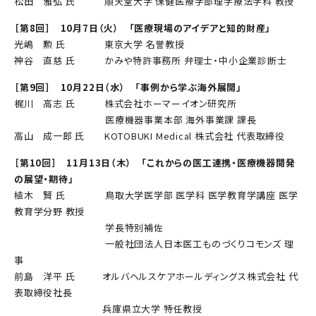
松田 雅弘 氏 順天堂大学 保健医療学部理学療法学科 教授
［第8回］ 10月7日（火） 「医療現場のアイデアと知的財産」
光嶋 勲 氏 東京大学 名誉教授
神谷 直慈 氏 かみや特許事務所 弁理士・中小企業診断士
［第9回］ 10月22日（水） 「事例から学ぶ海外展開」
梶川 高志 氏 株式会社ホーマーイオン研究所
医療機器事業本部 海外事業課 課長
高山 成一郎 氏 KOTOBUKI Medical 株式会社 代表取締役
［第10回］ 11月13日（木） 「これからの医工連携・医療機器開発
の展望・期待」
植木 賢 氏 鳥取大学医学部 医学科 医学教育学講座 医学
教育学分野 教授
学長特別補佐
一般社団法人日本医工ものづくりコモンズ 理
事
前島 洋平 氏 オルバヘルスケアホールディングス株式会社 代
表取締役社長
兵庫県立大学 特任教授