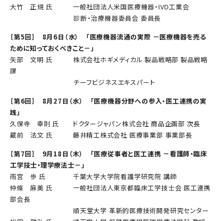
大竹 正規 氏 一般社団法人米国医療機器・IVD工業会
診断・治療機器委員会 委員長
［第5回］ 8月6日（水） 「医療機器流通の実際
－医療機器を売る
ために知っておくべきこと－
」
矢部 文明 氏 株式会社ホギメディカル 製品戦略部 製品戦略
課
チーフビジネスエキスパート
［第6回］ 8月27日（水） 「医療機器分野への参入・医工連携の実
践」
久保寺 幸則 氏 ドクタージャパン株式会社 商品企画部 次長
蔵前 法文 氏 藤井精工株式会社 医療事業部 事業部長
［第7回］ 9月18日（木） 「医療従事者と医工連携
－看護師・臨床
工学技士・理学療法士－
」
雨宮 歩 氏 千葉大学大学院看護学研究院 講師
仲條 麻美 氏 一般社団法人東京都臨床工学技士会 医工連携
部会長
順天堂大学 革新的医療技術開発研究センター