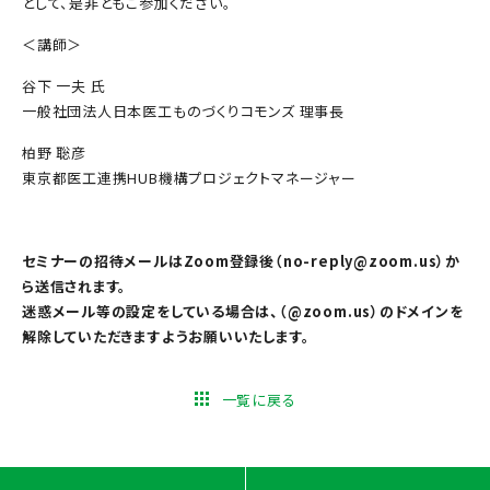
として、是非ともご参加ください。
＜講師＞
谷下 一夫 氏
一般社団法人日本医工ものづくりコモンズ 理事長
柏野 聡彦
東京都医工連携HUB機構プロジェクトマネージャー
セミナーの招待メールはZoom登録後（no-reply@zoom.us）か
ら送信されます。
迷惑メール等の設定をしている場合は、（@zoom.us）のドメインを
解除していただきますようお願いいたします。
一覧に戻る