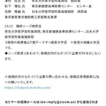
澤村 成史 氏 帝京大学医学部附属病院 病院長
秋下 雅弘 氏 東京都健康長寿医療センター センター長
吉野 篤緒 氏 日本大学医学部附属板橋病院 病院長
東京都産業労働局商工部創業支援課
16:15 臨床ニーズ発表会
帝京大学医学部附属病院、東京都健康長寿医療センター、日本大学
医学部附属板橋病院
３病院の医療者より数テーマずつ発表を予定 ※発表の順番は未定
です。
◆ニーズ発表とあわせて、板橋区内のものづくり企業のPRをおこない
ます。
※板橋区内のものづくり企業の問い合わせは、板橋区産業振興公社
へお願いいたします。
https://itabashi-kohsha.com/
セミナーの招待メールは（no-reply@zoom.us）から送信されま