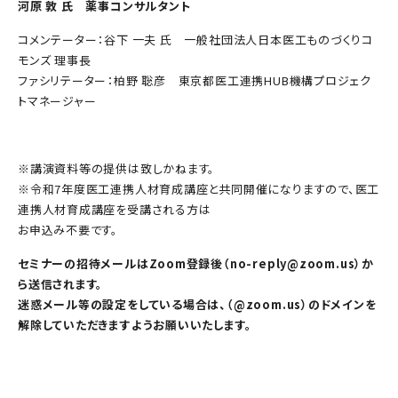
河原 敦 氏 薬事コンサルタント
コメンテーター：谷下 一夫 氏 一般社団法人日本医工ものづくりコ
モンズ 理事長
ファシリテーター：柏野 聡彦 東京都医工連携HUB機構プロジェク
トマネージャー
※講演資料等の提供は致しかねます。
※令和7年度医工連携人材育成講座と共同開催になりますので、医工
連携人材育成講座を受講される方は
お申込み不要です。
セミナーの招待メールはZoom登録後（no-reply@zoom.us）か
ら送信されます。
迷惑メール等の設定をしている場合は、（@zoom.us）のドメインを
解除していただきますようお願いいたします。