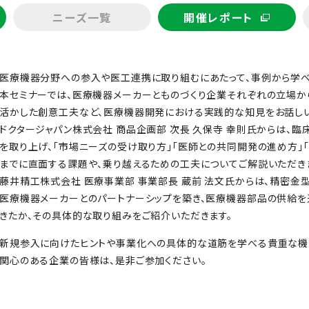
ニーズ一覧
開催レポート
医療機器分野への参入や医工連携に取り組むにあたって、事例から学べ
本セミナーでは、医療機器メーカーとものづくり企業それぞれの立場か
活かした創意工夫など、医療機器開発における実践的な知見をお話しい
ドクタージャパン株式会社 商品企画部 次長 久保寺 幸則氏からは、
を取り上げ、「市場ニーズの受け取り方」「医師との共同開発の進め方」
までに直面する課題や、乗り越えるための工夫についてご解説いただき
藤井精工株式会社 医療事業部 事業部長 蔵前 法文氏からは、精密金
医療機器メーカーとのパートナーシップを築き、医療機器部品の供給
きたか、その具体的な取り組みをご紹介いただきます。
新規参入に向けたヒントや事業化への具体的な道筋を学べる貴重な機
関心のある企業の皆様は、是非ご参加ください。