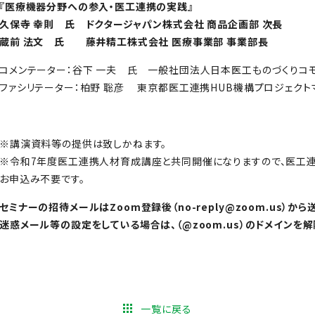
『医療機器分野への参入・医工連携の実践』
久保寺 幸則 氏 ドクタージャパン株式会社 商品企画部 次長
蔵前 法文 氏 藤井精工株式会社 医療事業部 事業部長
コメンテーター：谷下 一夫 氏 一般社団法人日本医工ものづくりコモ
ファシリテーター：柏野 聡彦 東京都医工連携HUB機構プロジェクト
※講演資料等の提供は致しかねます。
※令和7年度医工連携人材育成講座と共同開催になりますので、医工
お申込み不要です。
セミナーの招待メールはZoom登録後（no-reply@zoom.us）から
迷惑メール等の設定をしている場合は、（@zoom.us）のドメインを
一覧に戻る