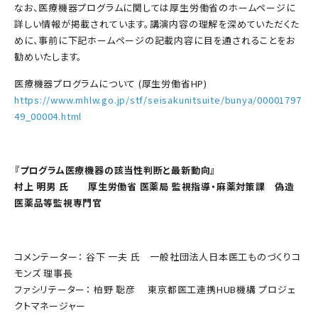
なお、医療機器プログラムに関しては厚生労働省のホームページに
詳しい情報が掲載されています。講演内容の理解を深めていただくた
めに、事前に下記ホームページの記載内容に目を通されることをお
勧めいたします。
医療機器プログラムについて (厚生労働省HP)
https://www.mhlw.go.jp/stf/seisakunitsuite/bunya/00001797
49_00004.html
『プログラム医療機器の該当性判断と最新動向』
村上 明男 氏 厚生労働省 医薬局 監視指導・麻薬対策課 偽造
医薬品等監視専門官
コメンテーター： 谷下 一夫 氏 一般社団法人日本医工ものづくりコ
モンズ 理事長
ファシリテーター： 柏野 聡彦 東京都医工連携HUB機構 プロジェ
クトマネージャー