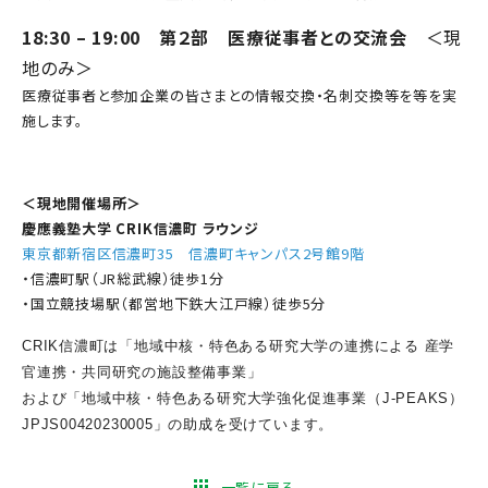
18:30 – 19:00 第２部 医療従事者との交流会
＜現
地のみ＞
医療従事者と参加企業の皆さまとの情報交換・名刺交換等を等を実
施します。
＜現地開催場所＞
慶應義塾大学 CRIK信濃町 ラウンジ
東京都新宿区信濃町35 信濃町キャンパス2号館9階
・信濃町駅（JR総武線）徒歩1分
・国立競技場駅（都営地下鉄大江戸線）徒歩5分
CRIK信濃町は「地域中核・特色ある研究大学の連携による 産学
官連携・共同研究の施設整備事業」
および「地域中核・特色ある研究大学強化促進事業（J-PEAKS）
JPJS00420230005」の助成を受けています。
一覧に戻る