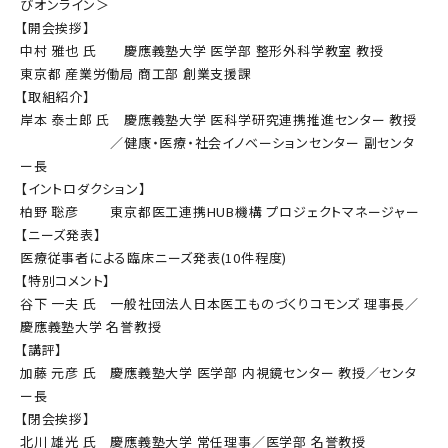
びオンライン＞
【開会挨拶】
中村 雅也 氏 慶應義塾大学 医学部 整形外科学教室 教授
東京都 産業労働局 商工部 創業支援課
【取組紹介】
岸本 泰士郎 氏 慶應義塾大学 医科学研究連携推進センター 教授
／健康・医療・社会イノベーションセンター 副センタ
ー長
【イントロダクション】
柏野 聡彦 東京都医工連携HUB機構 プロジェクトマネージャー
【ニーズ発表】
医療従事者による臨床ニーズ発表(10件程度)
【特別コメント】
谷下 一夫 氏 一般社団法人日本医工ものづくりコモンズ 理事長／
慶應義塾大学 名誉教授
【講評】
加藤 元彦 氏 慶應義塾大学 医学部 内視鏡センター 教授／センタ
ー長
【閉会挨拶】
北川 雄光 氏 慶應義塾大学 常任理事／医学部 名誉教授