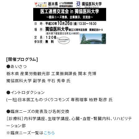
[開催プログラム]
●あいさつ
栃木県 産業労働観光部 工業振興課長 関本 充博
獨協医科大学 副学長 平石 秀幸 氏
●イントロダクション
(一社)日本医工ものづくりコモンズ 専務理事 柏野 聡彦 氏
●臨床ニーズの発表及び名刺交換
［診療科］内科学講座、生理学講座、心臓・血管・腎臓内科、リハビリテ
ーション部
※臨床ニーズ一覧は
こちら