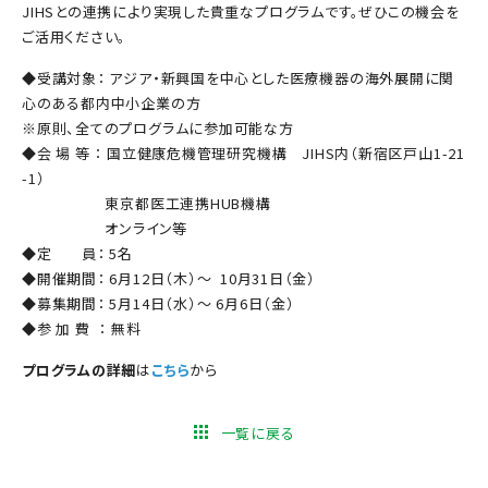
JIHSとの連携により実現した貴重なプログラムです。ぜひこの機会を
ご活用ください。
◆受講対象： アジア・新興国を中心とした医療機器の海外展開に関
心のある都内中小企業の方
※原則、全てのプログラムに参加可能な方
◆会 場 等 ： 国立健康危機管理研究機構 JIHS内（新宿区戸山1-21
-1）
東京都医工連携HUB機構
オンライン等
◆定 員： 5名
◆開催期間： 6月12日（木）～ 10月31日（金）
◆募集期間： 5月14日（水）～ 6月6日（金）
◆参 加 費 ： 無料
プログラムの詳細
は
こちら
から
一覧に戻る