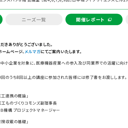
ニーズ一覧
開催レポート
だきありがとうございました。
ームページ、
メルマガ
にてご案内いたします。
内中小企業を対象に、医療機器産業への参入及び同業界での活躍に向け
0回のうち8回以上の講座に参加された皆様には修了書をお渡しします。
0「医工連携の概論」
医工ものづくりコモンズ副理事長
Ｂ機構 プロジェクトマネージャー
0「保険収載の基礎」