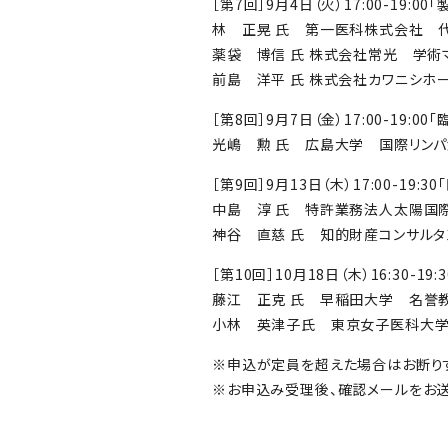
［第7回］9月4日（火）17:00-19:
林 正晃 氏 第一医科株式会社 
薬袋 博信 氏 株式会社常光 学術
前島 洋平 氏 株式会社カワニシホ
［第8回］9月7日（金）17:00-19:0
光嶋 勲 氏 広島大学 国際リン
［第9回］9月13日（木）17:00-19
中島 淳 氏 特許業務法人太陽国
神谷 直慈 氏 知的財産コンサルタ
［第10回］10月18日（木）16:30
藤江 正克 氏 早稲田大学 名誉
小林 英津子氏 東京女子医科大
※申込が定員を超えた場合はお断りす
※お申込み受理後、確認メールをお送