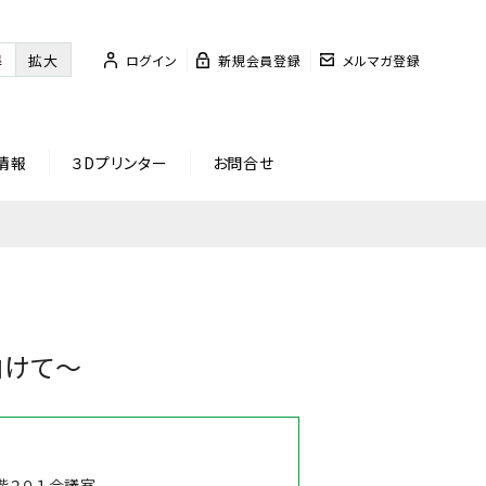
準
拡大
ログイン
新規会員登録
メルマガ登録
情報
３Dプリンター
お問合せ
向けて～
２階２０１会議室