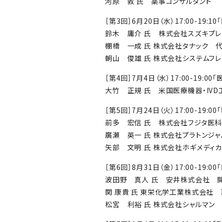
河原 敦 氏 薬事コンサルタント
［第3回］6月20日（水）17:00-19
鈴木 庸介 氏 株式会社スズキプ
棚橋 一成 氏 株式会社タナック 
朝山 俊雄 氏 株式会社システムフ
［第4回］7月4日（水）17:00-19:
大竹 正規 氏 米国医療機器・IVD
［第5回］7月24日（火）17:00-19
前多 宏信 氏 株式会社フジタ医
廣瀬 英一 氏 株式会社プラトンジ
矢部 文明 氏 株式会社ホギメディ
［第6回］8月31日（金）17:00-19
波田野 真人 氏 安井株式会社 
関 康貴 氏 東栄化学工業株式会社
松宮 利裕 氏 株式会社シャルマン