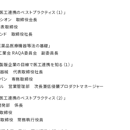
:10「医工連携のベストプラクティス（１）」
レシオン 取締役会長
代表取締役
レンド 取締役社長
00「医薬品医療機器等法の基礎」
工業会 RAQA委員会 副委員長
:00「製販企業の目線で医工連携を知る（１）」
科器械 代表取締役社長
ャパン 専務取締役
カル 営業管理部 次長兼低侵襲プロダクトマネージャー
:00「医工連携のベストプラクティス（２）」
開発部 係長
 取締役
 取締役 常務執行役員