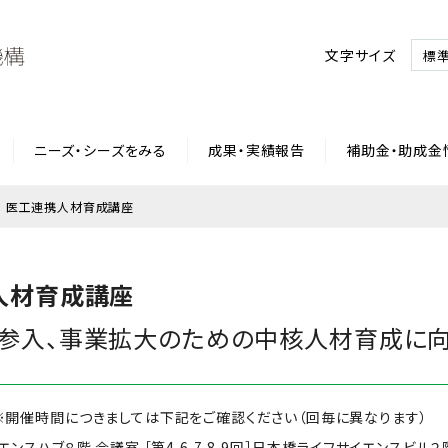
文字サイズ
標
ニーズ・シーズをみる
成果・実績報告
補助金・助成金
 医工連携人材育成講座
人材育成講座
参入、事業拡大のための中核人材育成に
0回】※開催時間につきましては下記をご確認ください（回毎に異なります）
サイエンスハブ８階 会議室 ［第4,6,7,8,9回］日本橋ライフサイエンスビル