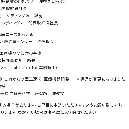
00「製販企業の目線で医工連携を知る（２）」
代表取締役社長
マーケティング課 課長
ールディングス 代表取締役社長
0「臨床ニーズを考える」
パ浮腫治療センター 特任教授
:30「医療機器の知財の基礎」
際特許事務所 所長
ント（弁理士／中小企業診断士）
-19:30「これからの医工連携・医療機器開発」 ※講師が変更になりました
教授
学先端生命医科学 研究所 准教授
る場合があります。お早目に申込いただきますようお願い致します。
りします。届かない場合は事務局にお問合せください。