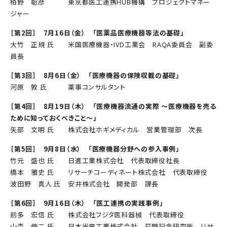
柏野 聡彦 東京都医工連携HUB機構 プロジェクトマネー
ジャー
［第2回］ 7月16日（金） 「医薬品医療機器等法の基礎」
大竹 正規 氏 米国医療機器・IVD工業会 RAQA委員会 副委
員長
［第3回］ 8月6日（金） 「医療機器の保険収載の基礎」
河原 敦 氏 薬事コンサルタント
［第4回］ 8月19日（木） 「医療機器流通の実際 ～医療機器を売る
ために知っておくべきこと～」
矢部 文明 氏 株式会社ホギメディカル 営業管理部 次長
［第5回］ 9月8日（水） 「医療機器分野への参入事例」
竹元 盛也 氏 日進工業株式会社 代表取締役社長
橋本 雅史 氏 リサーチコーディネート株式会社 代表取締役
波田野 真人 氏 安井株式会社 開発部 課長
［第6回］ 9月16日（木） 「医工連携の実践事例」
前多 宏信 氏 株式会社フジタ医科器械 代表取締役
山森 伸二 氏 日本光電工業株式会社 荻野記念研究所 リサ