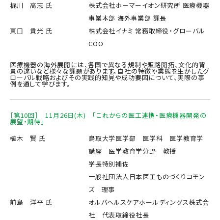
梶川 高志 氏
株式会社ホーマーイオン研究所 医療機器
事業本部 海外事業部 課長
東口 貴光 氏
株式会社イナミ 常務取締役・グローバル
COO
医療機器の海外展開には、各国で異なる規制や販路開拓、文化的背
景の違いなど様々な課題があります。自社の特徴や業態を生かしたグ
ローバル戦略およびその実践的知見や成功要因について、実際の事
例を通して学びます。
［第10回］ 11月26日(木) 「これからの医工連携・医療機器開発の
展望・期待」
植木 賢 氏
鳥取大学医学部 医学科 医学教育学
講座 医学教育学分野 教授
学長特別補佐
一般社団法人日本医工ものづくりコモン
ズ 理事
前島 洋平 氏
オルバヘルスケアホールディングス株式会
社 代表取締役社長