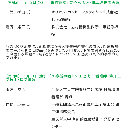
［第6回］ 8月5日(水) 「医療機器分野への参入・医工連携の実践」
三浦 孝由 氏
オリオン・ラドセーフメディカル株式会社
代表取締役
淺野 雄三 氏
株式会社 志村精機製作所 専務取締
役
ものづくり企業による異業種から医療機器産業への参入、医療現場
のニーズをもとに製品化を実現したプロセス、市場展開するにあたっ
て直面する課題への挑戦などについて、医工連携の具体的事例から
学びます。
［第7回］ 9月11日(金) 「医療従事者と医工連携 －看護師・臨床工
学技士・理学療法士－」
雨宮 歩 氏
千葉大学大学院看護学研究院 健康増進
看護学 講師
仲條 麻美 氏
一般社団法人東京都臨床工学技士会 医
工連携部会長
順天堂大学 革新的医療技術開発研究セ
ンター