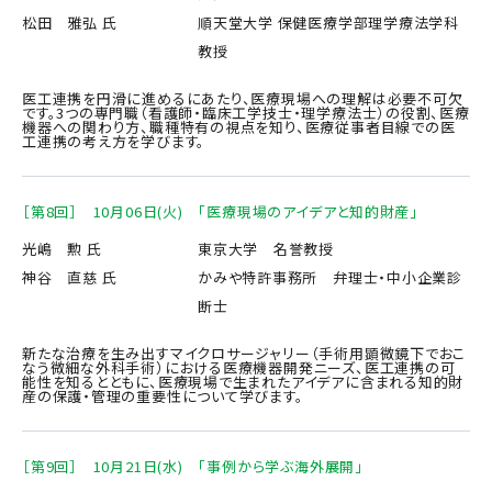
松田 雅弘 氏
順天堂大学 保健医療学部理学療法学科
教授
医工連携を円滑に進めるにあたり、医療現場への理解は必要不可欠
です。3つの専門職（看護師・臨床工学技士・理学療法士）の役割、医療
機器への関わり方、職種特有の視点を知り、医療従事者目線での医
工連携の考え方を学びます。
［第8回］ 10月06日(火) 「医療現場のアイデアと知的財産」
光嶋 勲 氏
東京大学 名誉教授
神谷 直慈 氏
かみや特許事務所 弁理士・中小企業診
断士
新たな治療を生み出すマイクロサージャリー（手術用顕微鏡下でおこ
なう微細な外科手術）における医療機器開発ニーズ、医工連携の可
能性を知るとともに、医療現場で生まれたアイデアに含まれる知的財
産の保護・管理の重要性について学びます。
［第9回］ 10月21日(水) 「事例から学ぶ海外展開」