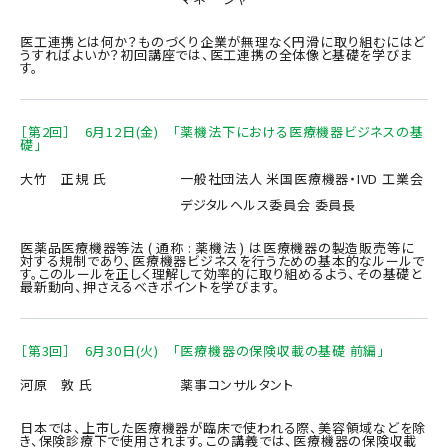
医工連携とは何か？ものづくり企業が無理なく円滑に取り組むにはど
うすればよいか？初回講座では、医工連携の全体像と基礎を学びま
す。
［第2回］ 6月12日(金) 「薬機法下における医療機器ビジネスの基
礎」
大竹 正規 氏
一般社団法人 米国医療機器・IVD 工業会
デジタルヘルス委員会 委員長
医薬品医療機器等法 ( 通称 : 薬機法 ) は医療機器の製造販売等に
対する規制であり、医療機器ビジネスを行うための基本的なルールで
す。このルールを正しく理解して効率的に取り組めるよう、その基礎と
最新動向、押さえるべきポイントを学びます。
［第3回］ 6月30日(火) 「医療機器の保険収載の基礎 前編」
河原 敦 氏
薬事コンサルタント
日本では、上市した医療機器が臨床で使われる際、美容領域などを除
き、保険診療下で使用されます。この講義では、医療機器の保険収載