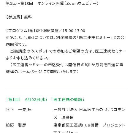
第2回〜第10回 オンライン開催（Zoomウェビナー）
【参加費】 無料
【プログラム】全10回連続講座／15:00-17:00
※第2、3、4、6回については、別途開催の「医工連携セミナー」との合
同開催です。
当該講座のみスポットでの参加をご希望の方は、医工連携セミナー
よりお申し込みください。
（医工連携セミナーの申込受付は開催日の約1か月前を目途に当
機構のホームページにて開始いたします）
［第1回］ 6月02日(水) 「医工連携の概論」
谷下 一夫 氏
一般社団法人 日本医工ものづくりコモン
ズ 理事長
柏野 聡彦
東京都医工連携HUB機構 プロジェクト
マネ ージャ ー