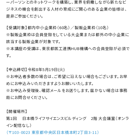
ーパーソンとのネットワークを構築し、業界を俯瞰しながら新たなビ
ジネスの機会を創出する人材の育成にご関心のある企業の皆様は、
是非ご参加ください。
【受講対象】都内中小企業枠（60名）／製販企業枠（10名）
※製販企業枠は会員登録をしている大企業または都外の中小企業に
該当する製販企業が対象です。
※本講座の受講は、東京都医工連携HUB機構への会員登録が必須で
す。
【申込締切】令和8年5月19日(火)
※お申込者多数の場合は、ご希望に沿えない場合もございます。お早
めにお申込みいただきますようお願いいたします。
※お申込み受理後、確認メールをお送りします。届かない場合は事務
局にお問合せください。
【開催場所】
第1回 日本橋ライフサイエンスビルディング 2階 大会議室（オンラ
イン配信なし）
（〒103-0023 東京都中央区日本橋本町2丁目3-11）