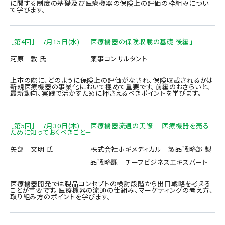
に関する制度の基礎及び医療機器の保険上の評価の枠組みについ
て学びます。
［第4回］ 7月15日(水) 「医療機器の保険収載の基礎 後編」
河原 敦 氏
薬事コンサルタント
上市の際に、どのように保険上の評価がなされ、保険収載されるかは
新規医療機器の事業化において極めて重要です。前編のおさらいと、
最新動向、実践で活かすために押さえるべきポイントを学びます。
［第5回］ 7月30日(木) 「医療機器流通の実際 －医療機器を売る
ために知っておくべきこと－」
矢部 文明 氏
株式会社ホギメディカル 製品戦略部 製
品戦略課 チーフビジネスエキスパート
医療機器開発では製品コンセプトの検討段階から出口戦略を考える
ことが重要です。医療機器の流通の仕組み、マーケティングの考え方、
取り組み方のポイントを学びます。