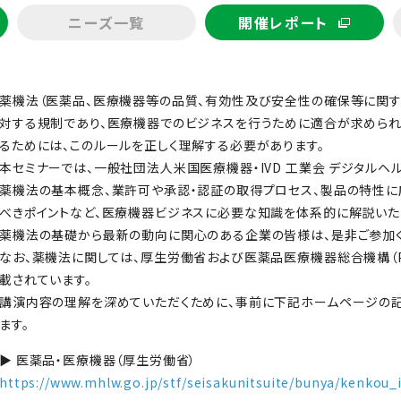
ニーズ一覧
開催レポート
薬機法（医薬品、医療機器等の品質、有効性及び安全性の確保等に関す
対する規制であり、医療機器でのビジネスを行うために適合が求められ
るためには、このルールを正しく理解する必要があります。
本セミナーでは、一般社団法人米国医療機器・IVD 工業会 デジタルヘ
薬機法の基本概念、業許可や承認・認証の取得プロセス、製品の特性に
べきポイントなど、医療機器ビジネスに必要な知識を体系的に解説いた
薬機法の基礎から最新の動向に関心のある企業の皆様は、是非ご参加く
なお、薬機法に関しては、厚生労働省および医薬品医療機器総合機構（
載されています。
講演内容の理解を深めていただくために、事前に下記ホームページの
ます。
▶ 医薬品・医療機器（厚生労働省）
https://www.mhlw.go.jp/stf/seisakunitsuite/bunya/kenkou_