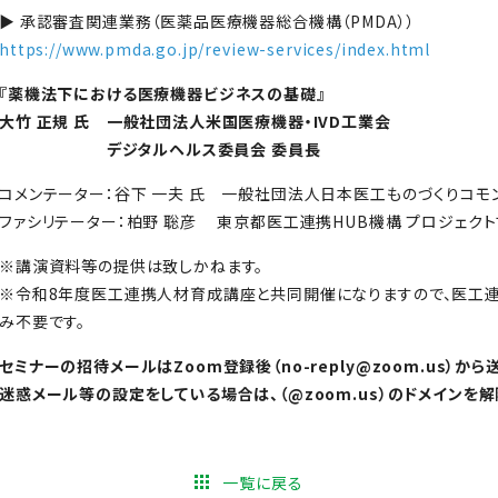
▶ 承認審査関連業務（医薬品医療機器総合機構（PMDA））
https://www.pmda.go.jp/review-services/index.html
『薬機法下における医療機器ビジネスの基礎』
大竹 正規 氏
一般社団法人米国医療機器・IVD工業会
デジタルヘルス委員会 委員長
コメンテーター：谷下 一夫 氏 一般社団法人日本医工ものづくりコモ
ファシリテーター：柏野 聡彦 東京都医工連携HUB機構 プロジェク
※講演資料等の提供は致しかねます。
※令和8年度医工連携人材育成講座と共同開催になりますので、医工
み不要です。
セミナーの招待メールはZoom登録後（no-reply@zoom.us）から
迷惑メール等の設定をしている場合は、（@zoom.us）のドメインを
一覧に戻る