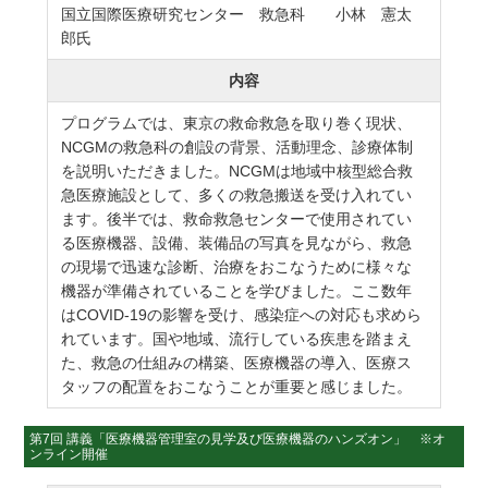
国立国際医療研究センター 救急科 小林 憲太
郎氏
内容
プログラムでは、東京の救命救急を取り巻く現状、
NCGMの救急科の創設の背景、活動理念、診療体制
を説明いただきました。NCGMは地域中核型総合救
急医療施設として、多くの救急搬送を受け入れてい
ます。後半では、救命救急センターで使用されてい
る医療機器、設備、装備品の写真を見ながら、救急
の現場で迅速な診断、治療をおこなうために様々な
機器が準備されていることを学びました。ここ数年
はCOVID-19の影響を受け、感染症への対応も求めら
れています。国や地域、流行している疾患を踏まえ
た、救急の仕組みの構築、医療機器の導入、医療ス
タッフの配置をおこなうことが重要と感じました。
第7回 講義「医療機器管理室の見学及び医療機器のハンズオン」 ※オ
ンライン開催