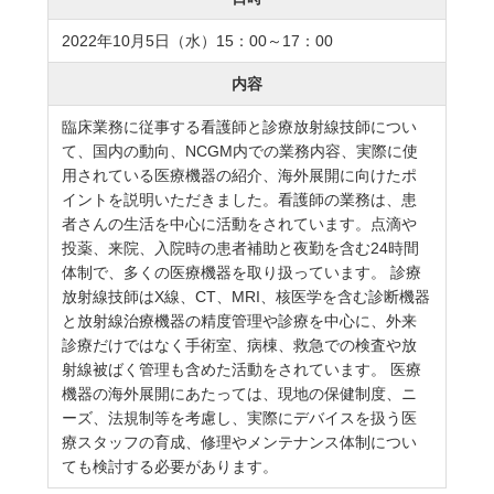
2022年10月5日（水）15：00～17：00
内容
臨床業務に従事する看護師と診療放射線技師につい
て、国内の動向、NCGM内での業務内容、実際に使
用されている医療機器の紹介、海外展開に向けたポ
イントを説明いただきました。看護師の業務は、患
者さんの生活を中心に活動をされています。点滴や
投薬、来院、入院時の患者補助と夜勤を含む24時間
体制で、多くの医療機器を取り扱っています。 診療
放射線技師はX線、CT、MRI、核医学を含む診断機器
と放射線治療機器の精度管理や診療を中心に、外来
診療だけではなく手術室、病棟、救急での検査や放
射線被ばく管理も含めた活動をされています。 医療
機器の海外展開にあたっては、現地の保健制度、ニ
ーズ、法規制等を考慮し、実際にデバイスを扱う医
療スタッフの育成、修理やメンテナンス体制につい
ても検討する必要があります。