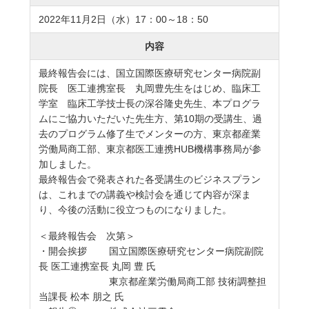
2022年11月2日（水）17：00～18：50
内容
最終報告会には、国立国際医療研究センター病院副
院長 医工連携室長 丸岡豊先生をはじめ、臨床工
学室 臨床工学技士長の深谷隆史先生、本プログラ
ムにご協力いただいた先生方、第10期の受講生、過
去のプログラム修了生でメンターの方、東京都産業
労働局商工部、東京都医工連携HUB機構事務局が参
加しました。
最終報告会で発表された各受講生のビジネスプラン
は、これまでの講義や検討会を通じて内容が深ま
り、今後の活動に役立つものになりました。
＜最終報告会 次第＞
・開会挨拶 国立国際医療研究センター病院副院
長 医工連携室長 丸岡 豊 氏
東京都産業労働局商工部 技術調整担
当課長 松本 朋之 氏