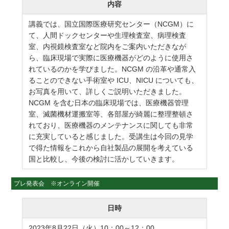
内容
講義では、国立国際医療研究センター（NCGM）に
て、人間ドックセンターや生理検査室、病理検査
室、内視鏡検査室など院内をご案内いただきなが
ら、臨床現場で実際に医療機器がどのように使用さ
れているのかを学びました。NCGM の沿革や通常入
ることのできない手術室や ICU、NICU についても、
お写真を用いて、詳しくご説明いただきました。
NCGM を含む日本の臨床現場では、医療機器管理
室、滅菌機材運搬室等、各部屋が綺麗に整理整頓さ
れており、医療機器のメンテナンスに関しても非常
に充実していると感じました。受講生は今回の見学
で得た情報をこれから自社製品の展開を考えている
国と比較し、今後の検討に活かしていきます。
プレ発表会 ※オンライン開催
日時
2023年8月22日（火）10：00～12：00