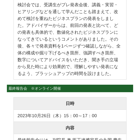
検討会では、受講生がプレ発表会後、講義・実習・
ヒアリングなどを通して学んだことも踏まえて、改
めて検討を重ねたビジネスプランの発表をしまし
た。アドバイザーからは、前回の発表と比べて、ど
の発表も具体的で、数値化されたビジネスプランに
なってきているというコメントがありました。その
後、各々で発表資料を1ページずつ確認しながら、全
体の構成や掘り下げるべき箇所、強調すべき箇所、
数字についてアドバイスをいただき、聞き手の立場
から見た時により効果的で、理解しやすい発表にな
るよう、ブラッシュアップの時間を設けました。
最終報告会 ※オンライン開催
日時
2023年10月26日（木）15：00～17：00
内容
最終報告会には、副院長 兼 医工連携室長の丸岡 豊先