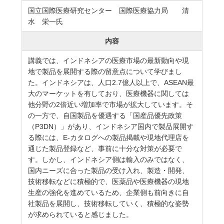
国立国際医療研究センター 国際医療協力局 清
水 栄一氏
内容
講義では、インドネシアの医療市場の最新動向や現
地で製品を展開する際の留意点について学びまし
た。インドネシアは、人口2.7億人以上で、ASEAN最
大のマーケットを有しており、医療機器に関しては
他分野の2倍近い増加率で市場が拡大しています。そ
の一方で、自国製品を優遇する「国産品優先政策
（P3DN）」があり、インドネシア国内で製品展開す
る際には、E-カタログへの製品掲載や現地代理店を
通じた製品登録など、事前に十分な対策が必要で
す。しかし、インドネシア側は輸入のみではなく、
国内ニーズに合った製品の受け入れ、製造・開発、
技術移転などに積極的で、医薬品や医療機器の現地
生産の強化を進めているため、企業側も前向きに自
社製品を展開し、技術移転していく、積極的な姿勢
が求められていると感じました。