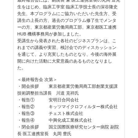
生をはじめ、臨床工学室 臨床工学技士長の深谷隆史
先生、本プログラムにご協力いただいた先生方、受
講生の上長の方、過去のプログラム修了生でメンタ
ーの方、東京都産業労働局商工部、東京都医工連携
HUB 機構事務局が参加しました。
受講生から発表された各社のビジネスプランは、こ
れまでの講義や実習、検討会でのディスカッション
を通じて、より充実したものとなり、今後の海外展
開に向けた活動に大変意義のあるものとなりまし
た。
＜最終報告会 次第＞
・開会挨拶 東京都産業労働局商工部創業支援課
技術調整担当課長 川道 克祥氏
・報告① 安明日合同会社
・報告② キッツマイクロフィルター株式会社
・報告③ チェスト株式会社
・報告④ 中興化成工業株式会社
・閉会挨拶 国立国際医療研究センター病院 副院
長 医工連携室長 丸岡 豊氏