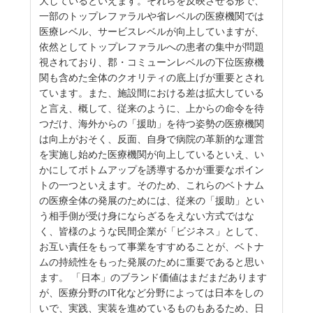
大しているといえます。それらを反映させる形で、
一部のトップレファラルや省レベルの医療機関では
医療レベル、サービスレベルが向上していますが、
依然としてトップレファラルへの患者の集中が問題
視されており、郡・コミューンレベルの下位医療機
関も含めた全体のクオリティの底上げが重要とされ
ています。また、施設間における差は拡大している
と言え、概して、従来のように、上からの命令を待
つだけ、海外からの「援助」を待つ姿勢の医療機関
は向上がおそく、反面、自身で病院の革新的な運営
を実施し始めた医療機関が向上しているといえ、い
かにしてボトムアップを誘導するかが重要なポイン
トの一つといえます。そのため、これらのベトナム
の医療全体の発展のためには、従来の「援助」とい
う相手側が受け身にならざるをえない方式ではな
く、皆様のような民間企業が「ビジネス」として、
お互い責任をもって事業をすすめることが、ベトナ
ムの持続性をもった発展のために重要であると思い
ます。 「日本」のブランド価値はまだまだあります
が、医療分野のIT化など分野によっては日本をしの
いで、実践、実装を進めているものもあるため、日