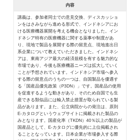
内容
講義は、参加者同士での意見交換、ディスカッショ
ンをはさみながら進める形式で、インドネシアにお
ける医療機器展開を考える機会となりました。イン
ドネシア特有の医療機器に関する薬事や制度があ
り、現地で製品を展開する際の留意点、現地進出日
系企業について教えていただきました。インドネシ
アは、東南アジア最大の経済規模を有する魅力的な
市場であり、今後も医療機器ニーズは拡大していく
ことが予想されています。インドネシア市場へ参入
する際の留意点のうちの一つは、自国製品を優遇す
る「国産品優先政策（P3DN）」です。国産品の使用
を促進するような動きがあり、そのため自国でも生
産できる類似品には輸入禁止措置が取られている製
品があります。また、公立病院からの発注は、原則
E-カタログというウェブサイトに掲載された製品の
みとなります。国産化率（TKDN）40％以上の製品が
国産品として、E-カタログに優先的に上位掲載され
ることとなっています。日本企業が市場参入する際