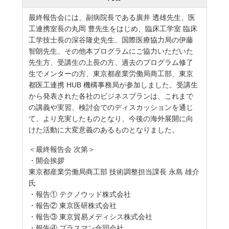
最終報告会には、副病院長である廣井 透雄先生、医
工連携室長の丸岡 豊先生をはじめ、臨床工学室 臨床
工学技士長の深谷隆史先生、国際医療協力局の伊藤
智朗先生、その他本プログラムにご協力いただいた
先生方、受講生の上長の方、過去のプログラム修了
生でメンターの方、東京都産業労働局商工部、東京
都医工連携 HUB 機構事務局が参加しました。受講生
から発表された各社のビジネスプランは、これまで
の講義や実習、検討会でのディスカッションを通じ
て、より充実したものとなり、今後の海外展開に向
けた活動に大変意義のあるものとなりました。
＜最終報告会 次第＞
・開会挨拶
東京都産業労働局商工部 技術調整担当課長 永島 雄介
氏
・報告① テクノウッド株式会社
・報告② 東京医研株式会社
・報告③ 東京貿易メディシス株式会社
・報告④ プラスマン合同会社