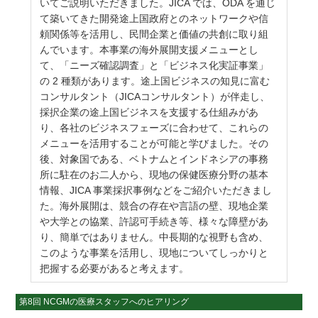
いてご説明いただきました。JICA では、ODA を通じ
て築いてきた開発途上国政府とのネットワークや信
頼関係等を活用し、民間企業と価値の共創に取り組
んでいます。本事業の海外展開支援メニューとし
て、「ニーズ確認調査」と「ビジネス化実証事業」
の 2 種類があります。途上国ビジネスの知見に富む
コンサルタント（JICAコンサルタント）が伴走し、
採択企業の途上国ビジネスを支援する仕組みがあ
り、各社のビジネスフェーズに合わせて、これらの
メニューを活用することが可能と学びました。その
後、対象国である、ベトナムとインドネシアの事務
所に駐在のお二人から、現地の保健医療分野の基本
情報、JICA 事業採択事例などをご紹介いただきまし
た。海外展開は、競合の存在や言語の壁、現地企業
や大学との協業、許認可手続き等、様々な障壁があ
り、簡単ではありません。中長期的な視野も含め、
このような事業を活用し、現地についてしっかりと
把握する必要があると考えます。
第8回 NCGMの医療スタッフへのヒアリング