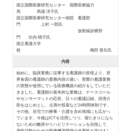
国立国際医療研究センター 国際医療協力
局 馬場 洋子氏
国立国際医療研究センター病院 看護部
門 上村 一郎氏
放射線診療部
門 比内 晴子氏
国立看護大学
校 梅田 亜矢氏
内容
始めに、臨床業務に従事する看護師の皆様より、世
界各国の看護師の業務内容の違い、実際の看護業務
の実態や使用している医療機器の紹介をしていただ
きました。看護師の基本的な業務は、ナースコール
やセンサーマットの応答、日々の看護記録、排泄介
助をはじめとし、点滴や投薬など24時間体制です。
その他、在宅での療養・介護を含め地域にも広がっ
ています。今後はICTを活用しつつ、寝たきりになら
ないための離床やリハビリテーションを目指して、
予防活動のための医療機器開発の必要性を学びまし