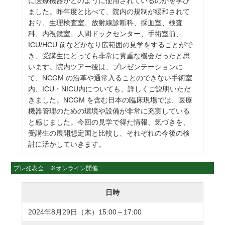
に医療機器がどのように使用されているのかを学び
ました。昨年度と比べて、院内の規制が緩和されて
おり、生理検査室、放射線診断科、採血室、検査
科、内視鏡室、人間ドックセンター、手術室前、
ICU/HCU 前などかなり広範囲の見学をすることがで
き、受講生にとっても非常に貴重な機会だったと思
います。院内ツアー後は、プレゼンテーションに
て、NCGM の沿革や通常入ることのできない手術室
内、ICU・NICU内についても、詳しくご説明いただ
きました。NCGM を含む日本の臨床現場では、医療
機器管理のための環境や設備が非常に充実している
と感じました。今回の見学で得た情報、気づきを、
受講生の展開想定国と比較し、それぞれの今後の検
討に活かしていきます。
プレ発表会 ※オンライン開催
日時
2024年8月29日（木）15:00～17:00