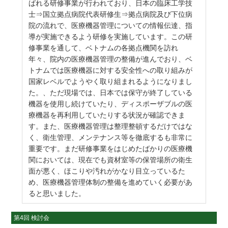
ばれる研修事業が行われており、日本の臨床工学技
士⇒国立拠点病院代表研修生⇒拠点病院及び下位病
院の流れで、医療機器管理についての情報伝達、指
導が実施できるよう研修を実施しています。この研
修事業を通して、ベトナムの各拠点機関を訪れ
年々、院内の医療機器管理の整備が進んでおり、ベ
トナムでは医療機器に対する安全性への取り組みが
国家レベルでようやく取り組まれるようになりまし
た。、ただ現場では、日本では保守が終了している
機器を使用し続けていたり、ディスポーザブルの医
療機器を再利用していたりする状況が確認できま
す。また、医療機器管理は整理整頓するだけではな
く、衛生管理、メンテナンス等を徹底するも非常に
重要です。まだ研修事業をはじめたばかりの医療機
関においては、現在でも資材室等の保管場所の衛生
面が悪く、ほこりや汚れがかなり目立っているた
め、医療機器管理体制の整備を進めていく必要があ
ると思いました。
第4回 検討会