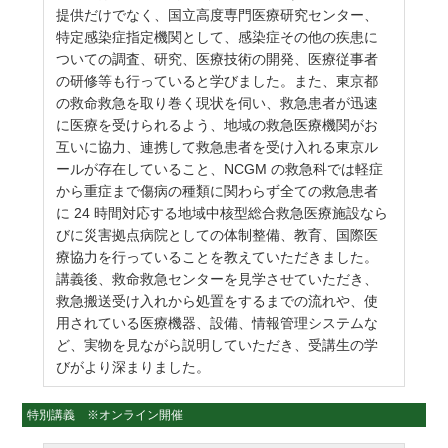
提供だけでなく、国立高度専門医療研究センター、
特定感染症指定機関として、感染症その他の疾患に
ついての調査、研究、医療技術の開発、医療従事者
の研修等も行っていると学びました。また、東京都
の救命救急を取り巻く現状を伺い、救急患者が迅速
に医療を受けられるよう、地域の救急医療機関がお
互いに協力、連携して救急患者を受け入れる東京ル
ールが存在していること、NCGM の救急科では軽症
から重症まで傷病の種類に関わらず全ての救急患者
に 24 時間対応する地域中核型総合救急医療施設なら
びに災害拠点病院としての体制整備、教育、国際医
療協力を行っていることを教えていただきました。
講義後、救命救急センターを見学させていただき、
救急搬送受け入れから処置をするまでの流れや、使
用されている医療機器、設備、情報管理システムな
ど、実物を見ながら説明していただき、受講生の学
びがより深まりました。
特別講義 ※オンライン開催