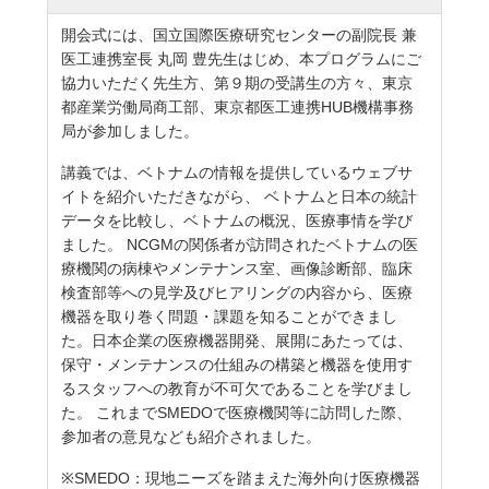
開会式には、国立国際医療研究センターの副院長 兼
医工連携室長 丸岡 豊先生はじめ、本プログラムにご
協力いただく先生方、第９期の受講生の方々、東京
都産業労働局商工部、東京都医工連携HUB機構事務
局が参加しました。
講義では、ベトナムの情報を提供しているウェブサ
イトを紹介いただきながら、 ベトナムと日本の統計
データを比較し、ベトナムの概況、医療事情を学び
ました。 NCGMの関係者が訪問されたベトナムの医
療機関の病棟やメンテナンス室、画像診断部、臨床
検査部等への見学及びヒアリングの内容から、医療
機器を取り巻く問題・課題を知ることができまし
た。日本企業の医療機器開発、展開にあたっては、
保守・メンテナンスの仕組みの構築と機器を使用す
るスタッフへの教育が不可欠であることを学びまし
た。 これまでSMEDOで医療機関等に訪問した際、
参加者の意見なども紹介されました。
※SMEDO：現地ニーズを踏まえた海外向け医療機器