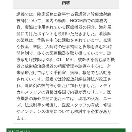
内容
講義では、臨床業務に従事する看護師と診療放射線
技師について、国内の動向、NCGM内での業務内
容、実際に使用されている医療機器の紹介、海外展
開に向けたポイントを説明いただきました。看護師
の業務は、予防を中心に活動をされています。点滴
や投薬、来院、入院時の患者補助と夜勤を含む24時
間体制で、多くの医療機器を取り扱っています。診
療放射線技師はX線、CT、MRI、核医学を含む診断機
器と放射線治療機器の精度管理や診療を中心に、外
来診療だけではなく手術室、病棟、救急でも活動を
されています。最近では診療放射線技師法が改正さ
れ、造影剤の投与等が新たに加わりました。メディ
カルスタッフの資格は各国で内容が異なります。医
療機器の海外展開にあたっては、現地の状況、ニー
ズ、法規制等を考慮し、医療スタッフの育成、修理
やメンテナンス体制についても検討する必要があり
ます。
第10回 検討会