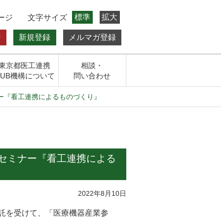
標準
拡大
ージ
文字サイズ
ン
新規登録
メルマガ登録
東京都医工連携
相談・
HUB機構について
問い合わせ
ー『看工連携によるものづくり』
セミナー『看工連携による
2022年8月10日
委託を受けて、「医療機器産業参