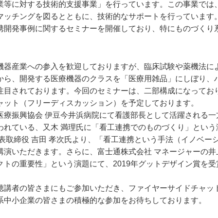
業等に対する技術的支援事業」を行っています。この事業では
マッチングを図るとともに、技術的なサポートを行っています
携開発事例に関するセミナーを開催しており、特にものづくり
機器産業への参入を歓迎しておりますが、臨床試験や薬機法に
から、開発する医療機器のクラスを「医療用雑品」にしぼり、
注目されております。今回のセミナーは、二部構成になってお
ャット（フリーディスカッション）を予定しております。
医療振興協会 伊豆今井浜病院にて看護部長として活躍される一
われている、又木 満理氏に「看工連携でのものづくり」という
表取締役 吉田 孝次氏より、「看工連携という手法（イノベー
講演いただきます。さらに、富士通株式会社 マネージャーの井
クトの重要性」という演題にて、2019年グットデザイン賞を
聴講者の皆さまにもご参加いただき、ファイヤーサイドチャッ
系中小企業の皆さまの積極的な参加をお待ちしております。