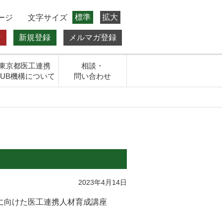
標準
拡大
ージ
文字サイズ
ン
新規登録
メルマガ登録
東京都医工連携
相談・
HUB機構について
問い合わせ
2023年4月14日
に向けた医工連携人材育成講座