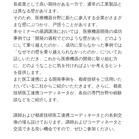
長産業として高い期待がある一方で、通常の工業製品と
は異なる壁があります。
そのため、医療機器分野に新たに参入する企業がさまざ
まな壁にぶつかり、戸惑うことがあります。
本セミナーの基調講演においては、医療機器開発の成功
事例では「開発の過程でどのような壁があり、どのよう
にして乗り越えたのか」、成功に至らなかった事例では
「なぜその壁を乗り越えられなかったのか」についてお
話しいただき、これから医療機器の開発に取り組む方
に、どのようなことに気を付ければよいか考えるヒント
を提供します。
また医工連携による開発事例を、都産技研をご活用いた
だいている二社からご紹介いただきます。さらに、都産
技研医工連携コーディネータが、各自の専門分野や経験
談などをご紹介します。
講師および都産技研医工連携コーディネータとの名刺交
換の場も設けております。講師およびコーディネータと
交流できる良い機会ですので、ぜひご参加ください。