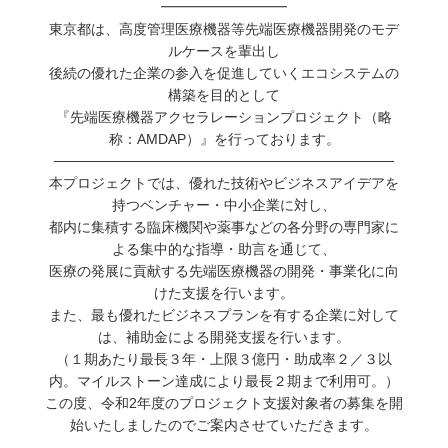
━━━━━━━━━
東京都は、高度管理医療機器等先端医療機器開発のモデ
ルケースを輩出し
後続の優れた企業の参入を促進していくエコシステムの
構築を目的として
『先端医療機器アクセラレーションプロジェクト（略
称：AMDAP）』を行っております。
──────────────────────────────────
本プロジェクトでは、優れた技術やビジネスアイデアを
持つベンチャー・中小企業に対し、
都内に集積する臨床機関や薬事などの各分野の専門家に
よる集中的な指導・助言を通じて、
医療の発展に貢献する先端医療機器の開発・事業化に向
けた支援を行います。
また、最も優れたビジネスプランを有する企業に対して
は、補助金による開発支援を行います。
（１期あたり最長３年・上限３億円・助成率２／３以
内。マイルストーン達成により最長２期まで利用可。）
この度、令和2年度のプロジェクト支援対象者の募集を開
始いたしましたのでご案内させていただきます。