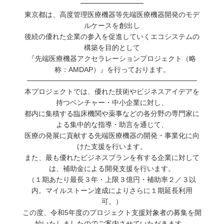
━━━━━━━━━
東京都は、高度管理医療機器等先端医療機器開発のモデ
ルケースを創出し
後続の優れた企業の参入を促進していくエコシステムの
構築を目的として
『先端医療機器アクセラレーションプロジェクト（略
称：AMDAP）』を行っております。
──────────────────────────────────
本プロジェクトでは、優れた技術やビジネスアイデアを
持つベンチャー・中小企業に対し、
都内に集積する臨床機関や薬事などの各分野の専門家に
よる集中的な指導・助言を通じて、
医療の発展に貢献する先端医療機器の開発・事業化に向
けた支援を行います。
また、最も優れたビジネスプランを有する企業に対して
は、補助金による開発支援を行います。
（１期あたり最長３年・上限３億円・補助率２／３以
内。マイルストーン達成によりさらに１期延長利用
可。）
この度、令和5年度のプロジェクト支援対象者の募集を開
始いたしましたのでご案内させていただきます。