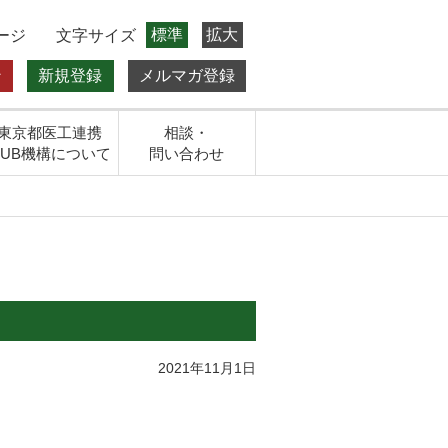
標準
拡大
ージ
文字サイズ
ン
新規登録
メルマガ登録
東京都医工連携
相談・
HUB機構について
問い合わせ
2021年11月1日