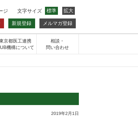
標準
拡大
ージ
文字サイズ
ン
新規登録
メルマガ登録
東京都医工連携
相談・
HUB機構について
問い合わせ
2019年2月1日