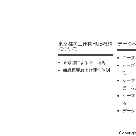
東京都医工連携HUB機構
データ
について
ニーズ
東京都による医工連携
シーズ
組織概要および運営体制
る
シーズ
業）を
シーズ
る
データ
Copyrig