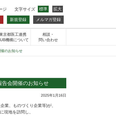
標準
拡大
ージ
文字サイズ
ン
新規登録
メルマガ登録
東京都医工連携
相談・
HUB機構について
問い合わせ
開催のお知らせ
報告会開催のお知らせ
2025年1月16日
販企業、ものづくり企業等)が、
際に現地を訪問し、