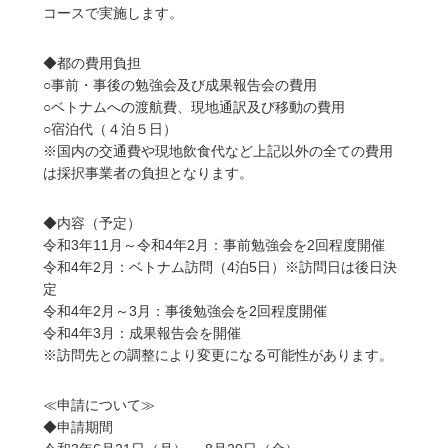
コースで実施します。
◆都の費用負担
○事前・事後の勉強会及び成果報告会の費用
○ベトナムへの渡航費、現地通訳及び移動の費用
○宿泊代（４泊５日）
※国内の交通費や現地飲食代など上記以外の全ての費用
は採択事業者の負担となります。
◆内容（予定）
令和3年11月～令和4年2月：事前勉強会を2回程度開催
令和4年2月：ベトナム訪問（4泊5日）※訪問日は後日決
定
令和4年2月～3月：事後勉強会を2回程度開催
令和4年3月：成果報告会を開催
※訪問先との調整により変更になる可能性があります。
≪申請について≫
◆申請期間