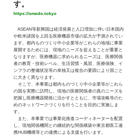
す。
https://smedo.tokyo
ASEAN等新興国は経済発展と人口増加に伴い日本国内
や欧米諸国を上回る医療機器市場の拡大が予測されてい
ます。都内ものづくり中小企業等がこれらの地域に事業
展開するためには、現地のニーズを捉えることが重要と
なりますが、医療機器に求められるニーズは、医療関係
者の教育・技術レベル、生活習慣・風習、医療保険、イ
ンフラの整備状況等の単独又は複合の要因により国ごと
に大きく異なります。
そこで、本事業は都内ものづくり中小企業等がこれら
の国を実際に訪問し、現地の医療関係者の真のニーズを
把握し医療機器開発に活かすとともに、市場攻略等のた
めのネットワークづくりを行うことを目的に実施しま
す。
また、本事業では事業化推進コーディネーターを配置
し、現地関係機関との継続的な関係構築や東京都医工連
携HUB機構等との連携による支援を行います。