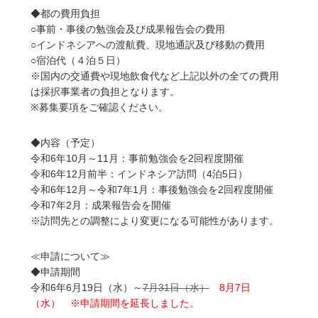
◆都の費用負担
○事前・事後の勉強会及び成果報告会の費用
○インドネシアへの渡航費、現地通訳及び移動の費用
○宿泊代（４泊５日）
※国内の交通費や現地飲食代など上記以外の全ての費用
は採択事業者の負担となります。
※募集要項をご確認ください。
◆内容（予定）
令和6年10月～11月：事前勉強会を2回程度開催
令和6年12月前半：インドネシア訪問（4泊5日）
令和6年12月～令和7年1月：事後勉強会を2回程度開催
令和7年2月：成果報告会を開催
※訪問先との調整により変更になる可能性があります。
≪申請について≫
◆申請期間
令和6年6月19日（水）～
7月31日（水）
8月7日
（水） ※申請期間を延長しました。