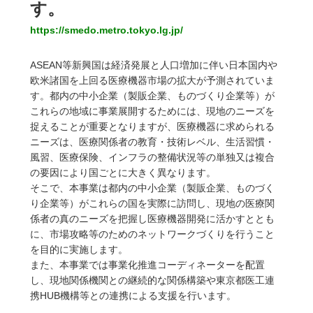
す。
https://smedo.metro.tokyo.lg.jp/
ASEAN等新興国は経済発展と人口増加に伴い日本国内や
欧米諸国を上回る医療機器市場の拡大が予測されていま
す。都内の中小企業（製販企業、ものづくり企業等）が
これらの地域に事業展開するためには、現地のニーズを
捉えることが重要となりますが、医療機器に求められる
ニーズは、医療関係者の教育・技術レベル、生活習慣・
風習、医療保険、インフラの整備状況等の単独又は複合
の要因により国ごとに大きく異なります。
そこで、本事業は都内の中小企業（製販企業、ものづく
り企業等）がこれらの国を実際に訪問し、現地の医療関
係者の真のニーズを把握し医療機器開発に活かすととも
に、市場攻略等のためのネットワークづくりを行うこと
を目的に実施します。
また、本事業では事業化推進コーディネーターを配置
し、現地関係機関との継続的な関係構築や東京都医工連
携HUB機構等との連携による支援を行います。