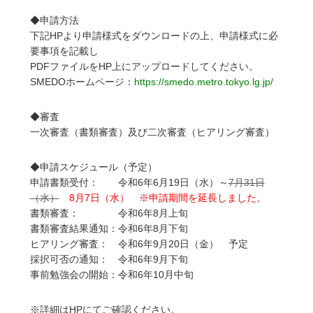
◆申請方法
下記HPより申請様式をダウンロードの上、申請様式に必
要事項を記載し
PDFファイルをHP上にアップロードしてください。
SMEDOホームページ：
https://smedo.metro.tokyo.lg.jp/
◆審査
一次審査（書類審査）及び二次審査（ヒアリング審査）
◆申請スケジュール（予定）
申請書類受付： 令和6年6月19日（水）～
7月31日
（水）
8月7日（水） ※申請期間を延長しました。
書類審査： 令和6年8月上旬
書類審査結果通知：令和6年8月下旬
ヒアリング審査： 令和6年9月20日（金） 予定
採択可否の通知： 令和6年9月下旬
事前勉強会の開始：令和6年10月中旬
※詳細はHPにてご確認ください。