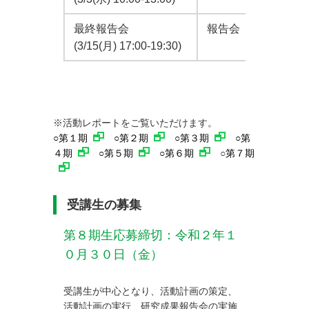
最終報告会
報告会
第１～1
(3/15(月) 17:00-19:30)
※活動レポートをご覧いただけます。
○
第１期
○
第２期
○
第３期
○
第
４期
○
第５期
○
第６期
○
第７期
受講生の募集
第８期生応募締切：令和２年１
０月３０日（金）
受講生が中心となり、活動計画の策定、
活動計画の実行、研究成果報告会の実施