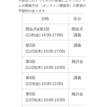
※新型コロナウイルスの影響によりプログラ
ムや開催方法 （オンライン開催等）の変更の
可能性があります。
日時
区分
開会式&第1回
開会式
開会式（
(11/6(金) 14:30-17:00)
講義
「アフリ
第2回
講義
「ベトナ
(11/19(木) 15:00-17:00)
第3回
検討会
講義の内
(11/26(木) 10:00-13:00)
第4回
講義
「医療機
(12/4(金) 10:00-12:00)
第5回
検討会
受講生に
(12/16(水) 10:00-13:00)