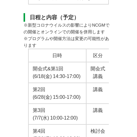
日程と内容（予定）
※新型コロナウイルスの影響によりNCGMで
の開催とオンラインでの開催を併用します
※プログラムや開催方法は変更の可能性があ
ります
日時
区分
開会式&第1回
開会式
開会式（
(6/18(金) 14:30-17:00)
講義
「ベトナ
第2回
講義
「モンゴ
(6/28(金) 15:00-17:00)
第3回
講義
「医療機
(7/7(水) 10:00-12:00)
第4回
検討会
講義の内