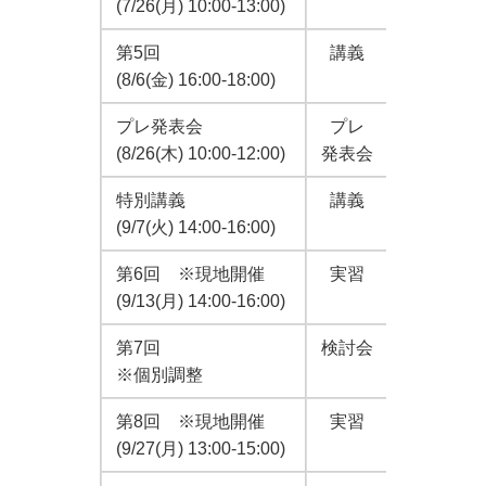
(7/26(月) 10:00-13:00)
第5回
講義
「臨床現
(8/6(金) 16:00-18:00)
プレ発表会
プレ
第1～5
(8/26(木) 10:00-12:00)
発表会
特別講義
講義
JICAよ
(9/7(火) 14:00-16:00)
第6回 ※現地開催
実習
「医療機
(9/13(月) 14:00-16:00)
第7回
検討会
NCGMの
※個別調整
第8回 ※現地開催
実習
「救命救
(9/27(月) 13:00-15:00)